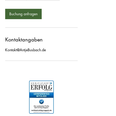
M
i
n
Buchung anfragen
.
Kontaktangaben
Kontakt@AntjeBusbach.de