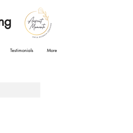
ng
Testimonials
More