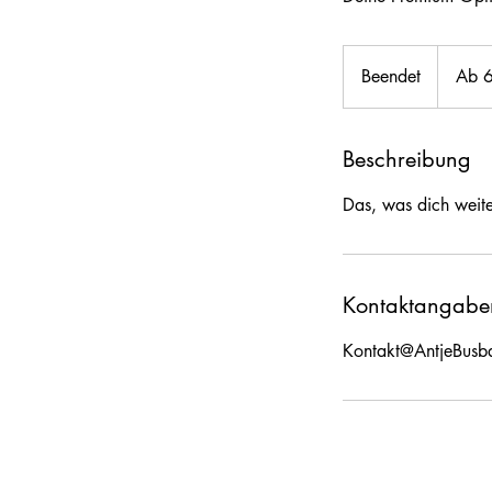
Ab
66
Beendet
B
Ab 
Euro
e
e
n
Beschreibung
d
Das, was dich weiter
e
t
Kontaktangabe
Kontakt@AntjeBusb